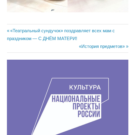
Навигация
Предыдущая
«Театральный сундучок» поздравляет всех мам с
запись:
праздником — С ДНЁМ МАТЕРИ!
по
Следующая
«История предметов»
записям
запись: