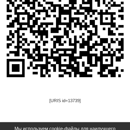
[URIS id=13739]
[URIS id=17522]
Мы используем cookie-файлы для наилучшего