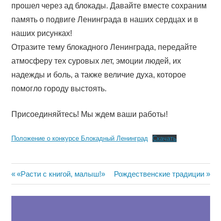
прошел через ад блокады. Давайте вместе сохраним
память о подвиге Ленинграда в наших сердцах и в
наших рисунках!
Отразите тему блокадного Ленинграда, передайте
атмосферу тех суровых лет, эмоции людей, их
надежды и боль, а также величие духа, которое
помогло городу выстоять.
Присоединяйтесь! Мы ждем ваши работы!
Положение о конкурсе Блокадный Ленинград
Скачать
Навигация
Предыдущая
Следующая
«Расти с книгой, малыш!»
Рождественские традиции
запись:
запись:
по
записям