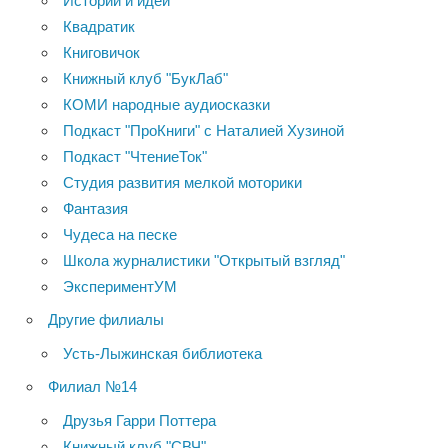
Истории и идеи
Квадратик
Книговичок
Книжный клуб "БукЛаб"
КОМИ народные аудиосказки
Подкаст "ПроКниги" с Наталией Хузиной
Подкаст "ЧтениеТок"
Студия развития мелкой моторики
Фантазия
Чудеса на песке
Школа журналистики "Открытый взгляд"
ЭкспериментУМ
Другие филиалы
Усть-Лыжинская библиотека
Филиал №14
Друзья Гарри Поттера
Книжный клуб "СВЧ"