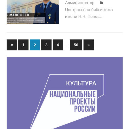
Администратор
Центральная библиотека
имени Н.Н. Попова
Пагинация
Предыдущие
…
Следующие
«
1
2
3
4
50
»
записи
записи
записей