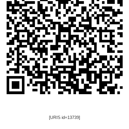
[URIS id=13739]