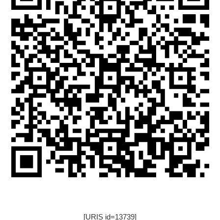
[URIS id=13739]