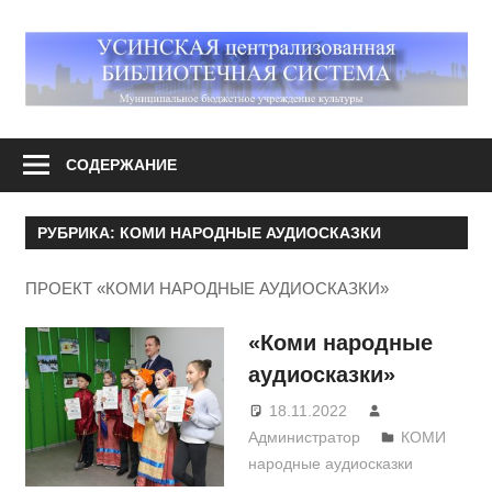
Перейти
к
М
содержимому
У
Усинская
централизованная
СОДЕРЖАНИЕ
библиотечная
система
РУБРИКА:
КОМИ НАРОДНЫЕ АУДИОСКАЗКИ
ПРОЕКТ «КОМИ НАРОДНЫЕ АУДИОСКАЗКИ»
«Коми народные
аудиосказки»
18.11.2022
Администратор
КОМИ
народные аудиосказки