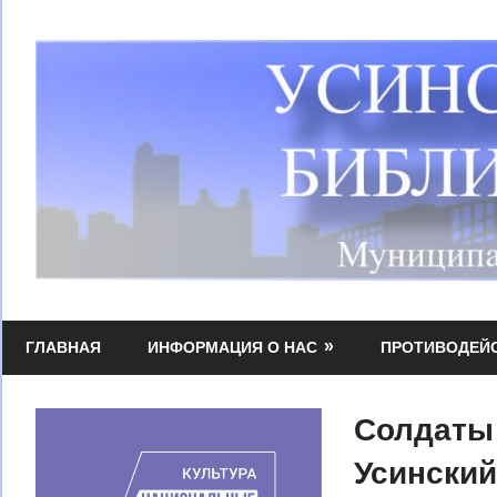
Перейти
к
содержимому
Усинская
МБУК
централизованная
ГЛАВНАЯ
ИНФОРМАЦИЯ О НАС
ПРОТИВОДЕЙ
УЦБС
библиотечная
система
Солдаты
Усинский