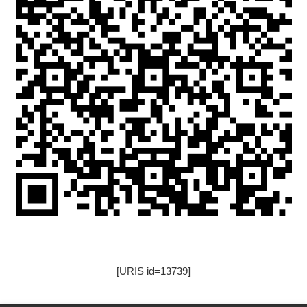
[URIS id=13739]